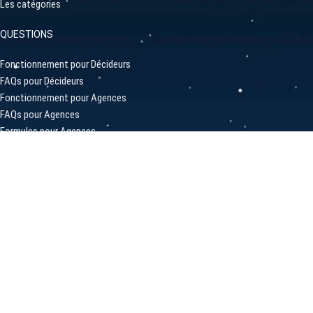
Les catégories
QUESTIONS
Fonctionnement pour Décideurs
FAQs pour Décideurs
Fonctionnement pour Agences
FAQs pour Agences
Formules pour Agences
Statistiques
LIENS PRATIQUES
A propos de SortAgency
Inscrire votre Projet
Inscrire une Agence / Profil
Comment ça marche?
Contactez-Nous
Privacy Policy
SORTAGENCY Belgique | France | Suisse
2023