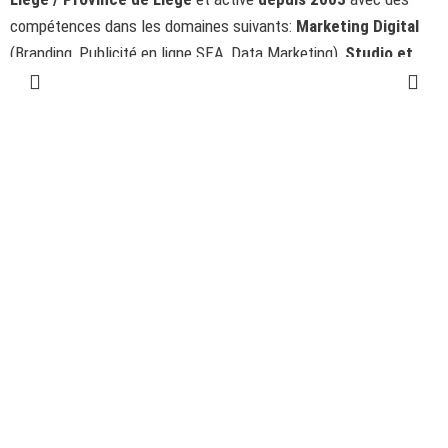
compétences dans les domaines suivants:
Marketing Digital
(Branding, Publicité en ligne SEA, Data Marketing),
Studio et
Graphisme
(Studio Graphique), .
https://www.infine.net/fr
4020 Liège, Province de Liège, Belgique
Agence vérifiée par SortAgency
2
1
4
2
v
u
e
s