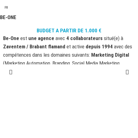
FR
BE-ONE
BUDGET A PARTIR DE
1.000
€
Be-One
est
une agence
avec
4 collaborateurs
situé(e) à
Zaventem / Brabant flamand
et active
depuis 1994
avec des
compétences dans les domaines suivants:
Marketing Digital
(Marketing Automation, Branding, Social Media Marketing,
Engagement Marketing, Data Marketing),
Studio et Graphisme
(Studio Graphique), .
https://be-one.net/fr/
1930 Zaventem, Brabant flamand, Belgique
Agence vérifiée par SortAgency