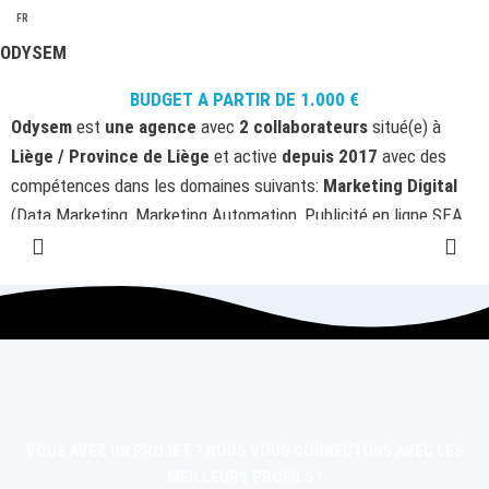
FR
ODYSEM
BUDGET A PARTIR DE
1.000
€
Odysem
est
une agence
avec
2 collaborateurs
situé(e) à
Liège / Province de Liège
et active
depuis 2017
avec des
compétences dans les domaines suivants:
Marketing Digital
(Data Marketing, Marketing Automation, Publicité en ligne SEA,
Social Media Marketing, Copywriting), .
https://odysem.com/
4000 Liège, Province de Liège, Belgique
Agence vérifiée par SortAgency
2
6
3
6
v
u
e
s
VOUS AVEZ UN PROJET ? NOUS VOUS CONNECTONS AVEC LES
MEILLEURS PROFILS !