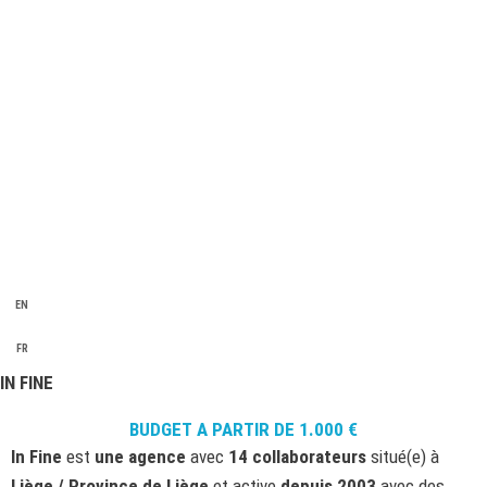
1
0
2
5
7
v
u
e
s
EN
FR
IN FINE
BUDGET A PARTIR DE
1.000
€
In Fine
est
une agence
avec
14 collaborateurs
situé(e) à
Liège / Province de Liège
et active
depuis 2003
avec des