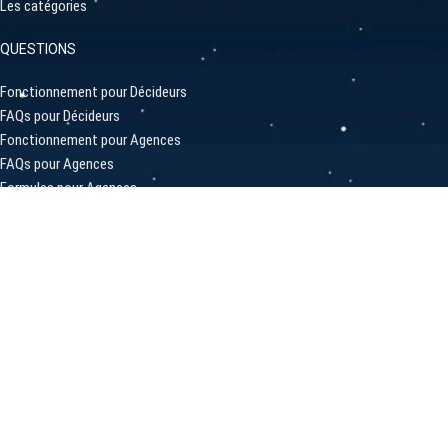
Les catégories
QUESTIONS
Fonctionnement pour Décideurs
FAQs pour Décideurs
Fonctionnement pour Agences
FAQs pour Agences
Formules pour Agences
Statistiques
LIENS PRATIQUES
A propos de SortAgency
Inscrire votre Projet
Inscrire une Agence / Profil
Comment ça marche?
Contactez-Nous
Privacy Policy
SORTAGENCY Belgique | France | Suisse
2023