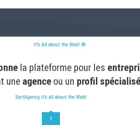
ESPONSABLES DE PROJET
 de projet
It's All about the Web! ®
ionne
la plateforme pour les
entrepr
nt une
agence
ou un
profil spécialis
SortAgency, it’s all about the Web!
1