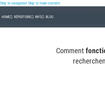
Skip to navigation
Skip to main content
FONCTIONNEMENT POUR R
HOME
RÉPERTOIRE
INFO
BLOG
Home
»
Comment ça marche?
»
Fonctionnement pour responsables
Comment
fonct
recherche