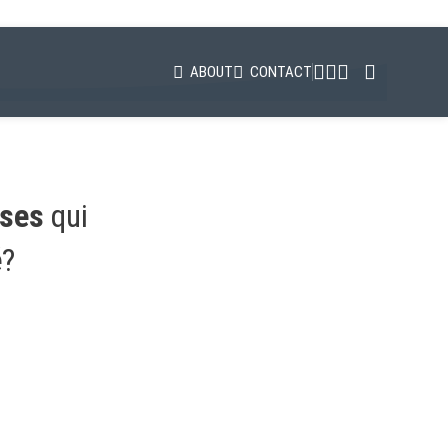
ABOUT
CONTACT
ises
qui
é
?