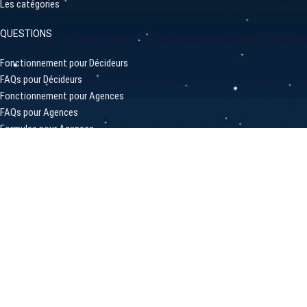
Les catégories
QUESTIONS
Fonctionnement pour Décideurs
FAQs pour Décideurs
Fonctionnement pour Agences
FAQs pour Agences
Formules pour Agences
Statistiques
LIENS PRATIQUES
A propos de SortAgency
Inscrire votre Projet
Inscrire une Agence / Profil
Comment ça marche?
Contactez-Nous
Privacy Policy
SORTAGENCY Belgique | France | Suisse
2023