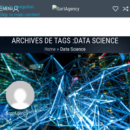
Skip to navigation
MENU
Skip to main content
ARCHIVES DE TAGS :DATA SCIENCE
Home
»
Data Science
SortAgency
0