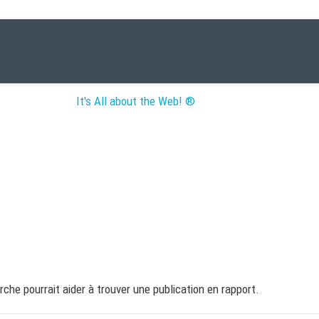
It's All about the Web! ®
DE TAGS :DIGTIAL MARKET
Home
»
Digtial Marketing
he pourrait aider à trouver une publication en rapport.