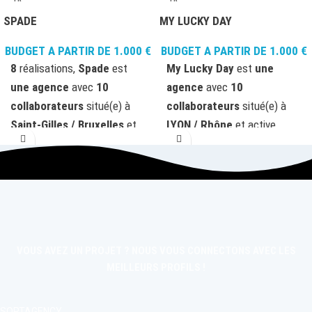
SPADE
MY LUCKY DAY
BUDGET A PARTIR DE
1.000
€
BUDGET A PARTIR DE
1.000
€
8
réalisations,
Spade
est
My Lucky Day
est
une
une agence
avec
10
agence
avec
10
collaborateurs
situé(e) à
collaborateurs
situé(e) à
Saint-Gilles / Bruxelles
et
LYON / Rhône
et active
active
depuis 2011
avec
depuis 2009
avec des
des compétences dans les
compétences dans les
domaines suivants:
Web
domaines suivants:
Web
Design
(Conception de
Design
(Applications
boutique, Conception de
Mobiles, UX et UI design),
site),
Marketing Digital
Studio et Graphisme
VOUS AVEZ UN PROJET ? NOUS VOUS CONNECTONS AVEC LES
(Marketing de contenu,
(Interactive Design, NFT
MEILLEURS PROFILS !
Copywriting),
Studio et
Design, Motion Design),
Graphisme
(Studio
Développeurs
(Développeur
SORTAGENCY