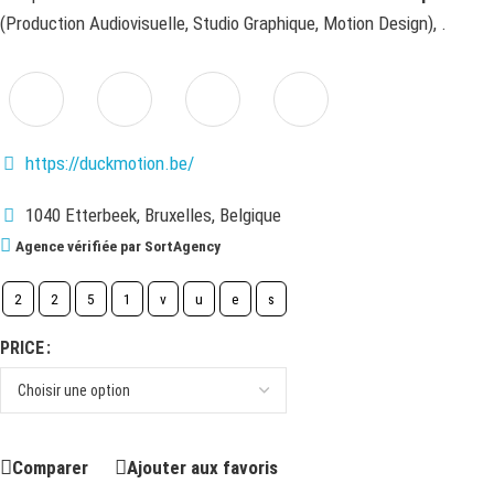
(Production Audiovisuelle, Studio Graphique, Motion Design), .
https://duckmotion.be/
1040 Etterbeek, Bruxelles, Belgique
Agence vérifiée par SortAgency
2
2
5
1
v
u
e
s
PRICE
Comparer
Ajouter aux favoris