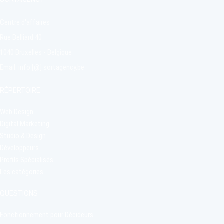
Graphique), .
Back-End, Développeur
Mobile), .
Centre d'affaires
Rue Belliard 40
1040 Bruxelles - Belgique
Email: info [@] sortagency.be
https://www.spade.be/
RÉPERTOIRE
https://myluckyday.fr
1060 Saint-Gilles,
Web Design
Bruxelles, Belgique
69002 LYON, Rhône,
Digital Marketing
France
Agence vérifiée par
Studio & Design
SortAgency
Agence vérifiée par
Développeurs
SortAgency
Profils Spécialisés
1
2
5
2
5
v
u
e
s
Les catégories
4
3
2
4
v
u
QUESTIONS
Fonctionnement pour Décideurs