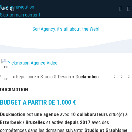
Skip to navigation
MENU
Skip to main content
SortAgency, it’s all about the Web!
EN
Home
»
Répertoire
»
Studio & Design
»
Duckmotion
FR
DUCKMOTION
BUDGET A PARTIR DE
1.000
€
Duckmotion
est
une agence
avec
10 collaborateurs
situé(e) à
Etterbeek / Bruxelles
et active
depuis 2017
avec des
compétences dans les domaines suivants:
Studio et Graphisme