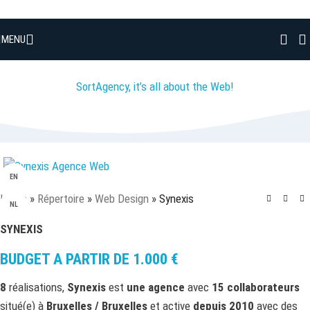
Skip to navigation
Skip to main content
MENU
SortAgency, it’s all about the Web!
EN
Home
»
Répertoire
»
Web Design
»
Synexis
NL
SYNEXIS
BUDGET A PARTIR DE
1.000
€
8
réalisations,
Synexis
est
une agence
avec
15 collaborateurs
situé(e) à
Bruxelles / Bruxelles
et active
depuis 2010
avec des