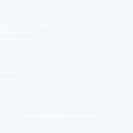
SortAgency
Fonctionnement pour Décideurs
5
5
8
0
v
u
e
s
FAQs pour Décideurs
Fonctionnement pour Agences
FAQs pour Agences
Formules pour Agences
Statistiques
LIENS PRATIQUES
A propos de SortAgency
Inscrire votre Projet
Inscrire une Agence / Profil
Comment ça marche?
Contactez-Nous
Privacy Policy
SORTAGENCY Belgique | France | Suisse
2023