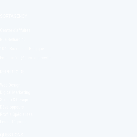
https://www.stigmi.eu/
SORTAGENCY
1000 Bruxelles, Bruxelles,
Belgique
Centre d'affaires
Agence vérifiée par
Rue Belliard 40
SortAgency
1040 Bruxelles - Belgique
5
0
1
5
v
u
Email: info [@] sortagency.be
RÉPERTOIRE
Web Design
Digital Marketing
Studio & Design
https://www.webadev.com/
Développeurs
Profils Spécialisés
4000 Liège, Province de
Les catégories
Liège, Belgique
Agence vérifiée par
QUESTIONS