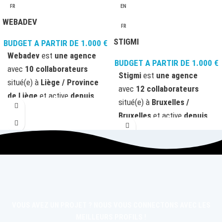
FR
EN
WEBADEV
FR
STIGMI
BUDGET A PARTIR DE
1.000
€
Webadev
est
une agence
BUDGET A PARTIR DE
1.000
€
avec
10 collaborateurs
Stigmi
est
une agence
situé(e) à
Liège / Province
avec
12 collaborateurs
de Liège
et active
depuis
situé(e) à
Bruxelles /
2004
avec des compétences
Bruxelles
et active
depuis
dans les domaines suivants:
2011
avec des compétences
Web Design
(Conception de
dans les domaines suivants:
site, Conception de boutique,
Web Design
(Conception de
Applications Web),
site, Conception de
Marketing Digital
boutique), .
(Réferencement Naturel
SEO),
Studio et Graphisme
VOUS AVEZ UN PROJET ? NOUS VOUS CONNECTONS AVEC LES
(Studio Graphique), .
MEILLEURS PROFILS !