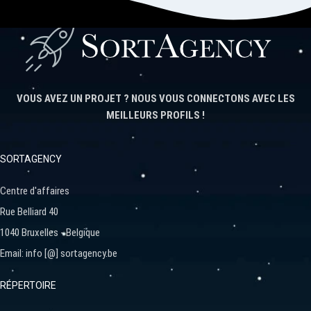
VOUS AVEZ UN PROJET ? NOUS VOUS CONNECTONS AVEC LES
MEILLEURS PROFILS !
SORTAGENCY
Centre d'affaires
Rue Belliard 40
1040 Bruxelles - Belgique
Email: info [@] sortagency.be
RÉPERTOIRE