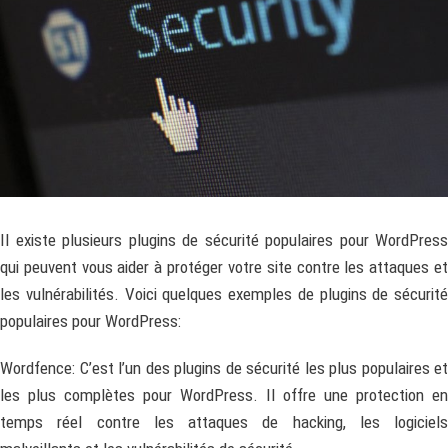
Il existe plusieurs plugins de sécurité populaires pour WordPress
qui peuvent vous aider à protéger votre site contre les attaques et
les vulnérabilités. Voici quelques exemples de plugins de sécurité
populaires pour WordPress:
Wordfence: C’est l’un des plugins de sécurité les plus populaires et
les plus complètes pour WordPress. Il offre une protection en
temps réel contre les attaques de hacking, les logiciels