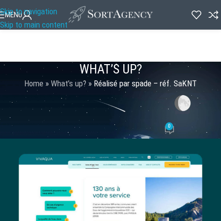
Skip to navigation
MENU
Skip to main content
WHAT’S UP?
Home
»
What’s up?
»
Réalisé par spade – réf. SaKNT
PORTFOLIO WEB DESIGN
,
RÉALISATIONS
Réalisé par spade – réf. SaKNT
0
Spade Agency
Activé 04/05/2022